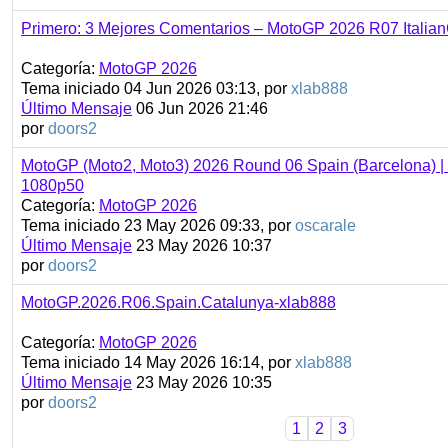
Primero: 3 Mejores Comentarios – MotoGP 2026 R07 Italia
Categoría:
MotoGP 2026
Tema iniciado 04 Jun 2026 03:13, por
xlab888
Último Mensaje
06 Jun 2026 21:46
por
doors2
MotoGP (Moto2, Moto3) 2026 Round 06 Spain (Barcelona) | 
1080p50
Categoría:
MotoGP 2026
Tema iniciado 23 May 2026 09:33, por
oscarale
Último Mensaje
23 May 2026 10:37
por
doors2
MotoGP.2026.R06.Spain.Catalunya-xlab888
Categoría:
MotoGP 2026
Tema iniciado 14 May 2026 16:14, por
xlab888
Último Mensaje
23 May 2026 10:35
por
doors2
1
2
3