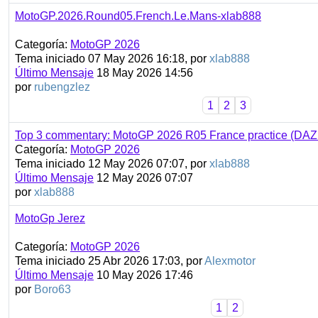
MotoGP.2026.Round05.French.Le.Mans-xlab888
Categoría:
MotoGP 2026
Tema iniciado 07 May 2026 16:18, por
xlab888
Último Mensaje
18 May 2026 14:56
por
rubengzlez
1
2
3
Top 3 commentary: MotoGP 2026 R05 France practice (DA
Categoría:
MotoGP 2026
Tema iniciado 12 May 2026 07:07, por
xlab888
Último Mensaje
12 May 2026 07:07
por
xlab888
MotoGp Jerez
Categoría:
MotoGP 2026
Tema iniciado 25 Abr 2026 17:03, por
Alexmotor
Último Mensaje
10 May 2026 17:46
por
Boro63
1
2