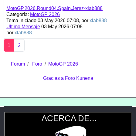
MotoGP.2026.Round04.Spain.Jerez-xlab888
Categoría:
MotoGP 2026
Tema iniciado 03 May 2026 07:08, por
xlab888
Último Mensaje
03 May 2026 07:08
por
xlab888
1
2
Forum
Foro
MotoGP 2026
Gracias a
Foro Kunena
ACERCA DE...