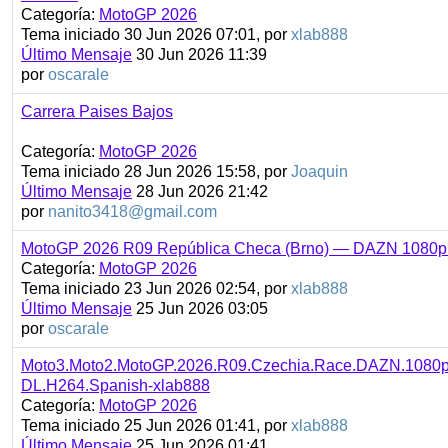
Categoría:
MotoGP 2026
Tema iniciado 30 Jun 2026 07:01, por
xlab888
Último Mensaje
30 Jun 2026 11:39
por
oscarale
Carrera Paises Bajos
Categoría:
MotoGP 2026
Tema iniciado 28 Jun 2026 15:58, por
Joaquin
Último Mensaje
28 Jun 2026 21:42
por
nanito3418@gmail.com
MotoGP 2026 R09 República Checa (Brno) — DAZN 1080p
Categoría:
MotoGP 2026
Tema iniciado 23 Jun 2026 02:54, por
xlab888
Último Mensaje
25 Jun 2026 03:05
por
oscarale
Moto3.Moto2.MotoGP.2026.R09.Czechia.Race.DAZN.1080
DL.H264.Spanish-xlab888
Categoría:
MotoGP 2026
Tema iniciado 25 Jun 2026 01:41, por
xlab888
Último Mensaje
25 Jun 2026 01:41