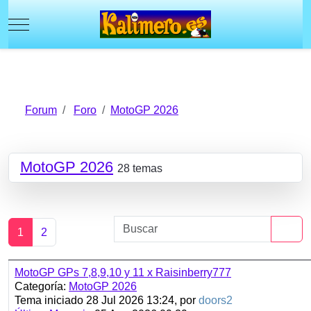
Mobile Menu Toggle
Forum
Foro
MotoGP 2026
MotoGP 2026
28 temas
1
2
MotoGP GPs 7,8,9,10 y 11 x Raisinberry777
Categoría:
MotoGP 2026
Tema iniciado 28 Jul 2026 13:24, por
doors2