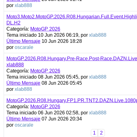
por
xlab888
Moto3.Moto2.MotoGP.2026.R08.Hungarian.Full.Event.High
DL.H2
Categoría:
MotoGP 2026
Tema iniciado 10 Jun 2026 06:19, por
xlab888
Último Mensaje
10 Jun 2026 18:28
por
oscarale
MotoGP.2026.R08.Hungary.Pre-Race.Post-Race.DAZN.Live
xlab888
Categoría:
MotoGP 2026
Tema iniciado 08 Jun 2026 05:45, por
xlab888
Último Mensaje
08 Jun 2026 05:45
por
xlab888
MotoGP.2026.R08.Hungary.FP1.PR.TNT2.DAZN.Live.1080
Categoría:
MotoGP 2026
Tema iniciado 06 Jun 2026 02:58, por
xlab888
Último Mensaje
07 Jun 2026 20:34
por
oscarale
1
2