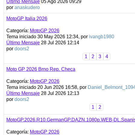
Último Mensaje
05 Ago 2026 09:29
por
anaskudero
MotoGP Italia 2026
Categoría:
MotoGP 2026
Tema iniciado 30 May 2026 12:34, por
ivangb1980
Último Mensaje
28 Jul 2026 12:14
por
doors2
1
2
3
4
Moto GP 2026 Brno Rep. Checa
Categoría:
MotoGP 2026
Tema iniciado 20 Jun 2026 16:58, por
Daniel_Belmont_109
Último Mensaje
28 Jul 2026 12:13
por
doors2
1
2
MotoGP.2026.R10.GermanGP.DAZN.1080p.WEB-DL.Spanis
Categoría:
MotoGP 2026