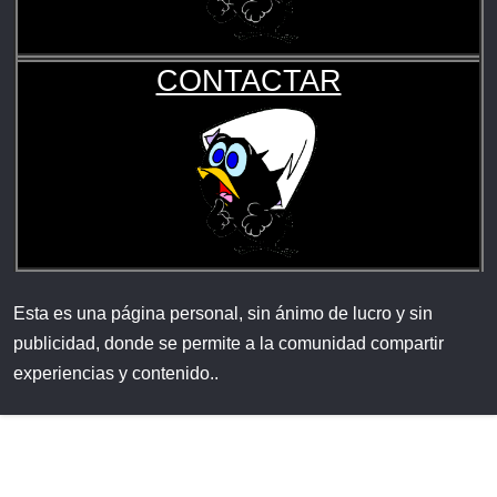
CONTACTAR
Esta es una página personal, sin ánimo de lucro y sin
publicidad, donde se permite a la comunidad compartir
experiencias y contenido..