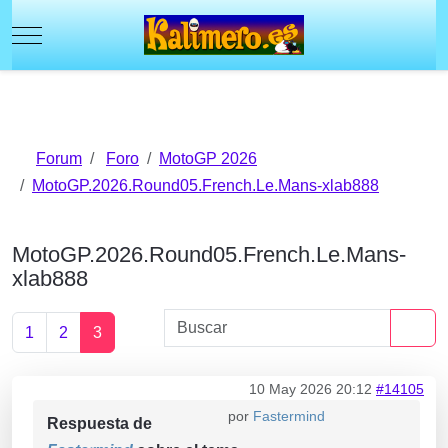
Mobile Menu Toggle
Forum
Foro
MotoGP 2026
MotoGP.2026.Round05.French.Le.Mans-xlab888
MotoGP.2026.Round05.French.Le.Mans-
xlab888
1
2
3
10 May 2026 20:12
#14105
por
Fastermind
Respuesta de