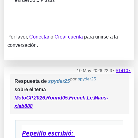
esfuerzo... V´ssss
Por favor,
Conectar
o
Crear cuenta
para unirse a la
conversación.
10 May 2026 22:37
#14107
por
spyder25
Respuesta de
spyder25
sobre el tema
MotoGP.2026.Round05.French.Le.Mans-
xlab888
Pepeillo escribió: