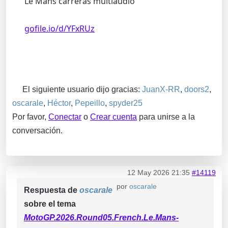
Le Mans carreras multiaudio
gofile.io/d/YFxRUz
El siguiente usuario dijo gracias:
JuanX-RR
,
doors2
,
oscarale
,
Héctor
,
Pepeillo
,
spyder25
Por favor,
Conectar
o
Crear cuenta
para unirse a la
conversación.
12 May 2026 21:35
#14119
por
oscarale
Respuesta de
oscarale
sobre el tema
MotoGP.2026.Round05.French.Le.Mans-