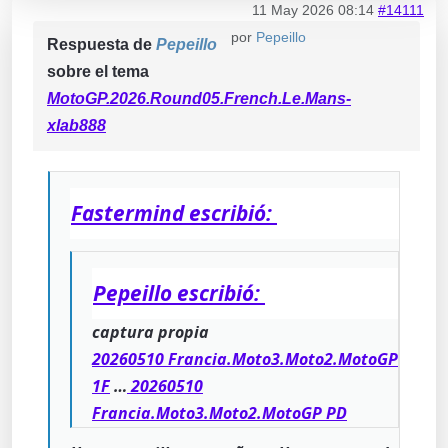
11 May 2026 08:14
#14111
por
Pepeillo
Respuesta de
Pepeillo
sobre el tema
MotoGP.2026.Round05.French.Le.Mans-
xlab888
Fastermind escribió:
Pepeillo escribió:
captura propia
20260510 Francia.Moto3.Moto2.MotoGP
1F
…
20260510
Francia.Moto3.Moto2.MotoGP PD