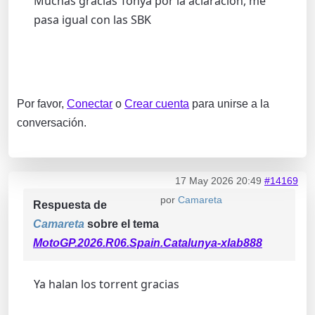
Muchas gracias Tonya por la aclaración, me
pasa igual con las SBK
Por favor,
Conectar
o
Crear cuenta
para unirse a la
conversación.
17 May 2026 20:49
#14169
por
Camareta
Respuesta de
Camareta
sobre el tema
MotoGP.2026.R06.Spain.Catalunya-xlab888
Ya halan los torrent gracias