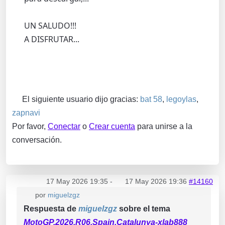
UN SALUDO!!!
A DISFRUTAR...
El siguiente usuario dijo gracias:
bat 58
,
legoylas
,
zapnavi
Por favor,
Conectar
o
Crear cuenta
para unirse a la
conversación.
17 May 2026 19:35
-
17 May 2026 19:36
#14160
por
miguelzgz
Respuesta de
miguelzgz
sobre el tema
MotoGP.2026.R06.Spain.Catalunya-xlab888