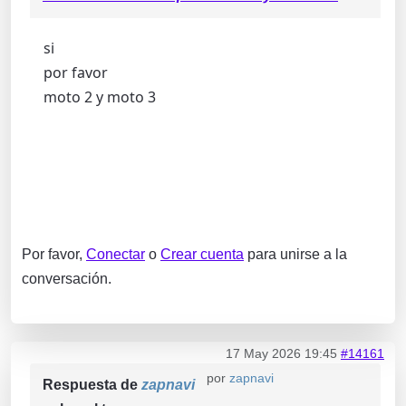
si
por favor
moto 2 y moto 3
Por favor,
Conectar
o
Crear cuenta
para unirse a la
conversación.
17 May 2026 19:45
#14161
por
zapnavi
Respuesta de
zapnavi