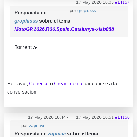
17 May 2026 18:05
#14157
por
gropiusss
Respuesta de
gropiusss
sobre el tema
MotoGP.2026.R06.Spain.Catalunya-xlab888
Torrent 🙏
Por favor,
Conectar
o
Crear cuenta
para unirse a la
conversación.
17 May 2026 18:44
-
17 May 2026 18:51
#14158
por
zapnavi
Respuesta de
zapnavi
sobre el tema