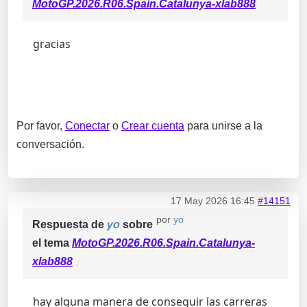
MotoGP.2026.R06.Spain.Catalunya-xlab888
gracias
Por favor,
Conectar
o
Crear cuenta
para unirse a la
conversación.
17 May 2026 16:45
#14151
por
yo
Respuesta de
yo
sobre
el tema
MotoGP.2026.R06.Spain.Catalunya-
xlab888
hay alguna manera de conseguir las carreras