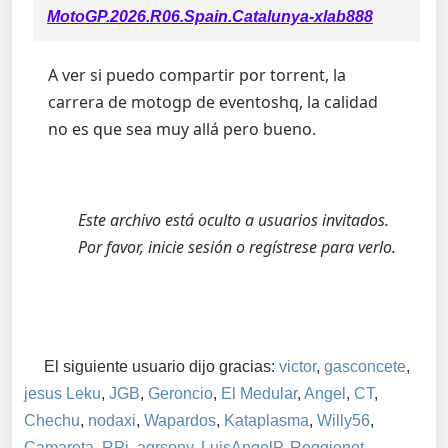
MotoGP.2026.R06.Spain.Catalunya-xlab888
A ver si puedo compartir por torrent, la
carrera de motogp de eventoshq, la calidad
no es que sea muy allá pero bueno.
Este archivo está oculto a usuarios invitados.
Por favor, inicie sesión o regístrese para verlo.
El siguiente usuario dijo gracias:
victor
,
gasconcete
,
jesus Leku
,
JGB
,
Geroncio
,
El Medular
,
Angel
,
CT
,
Chechu
,
nodaxi
,
Wapardos
,
Kataplasma
,
Willy56
,
Camareta
,
RPi
,
agrsony
,
LuisAngelP
,
Reggienet
,