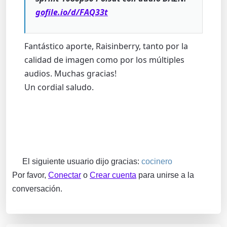
gofile.io/d/FAQ33t
Fantástico aporte, Raisinberry, tanto por la
calidad de imagen como por los múltiples
audios. Muchas gracias!
Un cordial saludo.
El siguiente usuario dijo gracias:
cocinero
Por favor,
Conectar
o
Crear cuenta
para unirse a la
conversación.