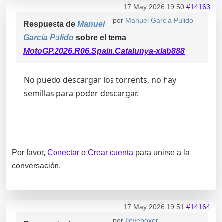
17 May 2026 19:50
#14163
por
Manuel García Pulido
Respuesta de
Manuel
García Pulido
sobre el tema
MotoGP.2026.R06.Spain.Catalunya-xlab888
No puedo descargar los torrents, no hay
semillas para poder descargar.
Por favor,
Conectar
o
Crear cuenta
para unirse a la
conversación.
17 May 2026 19:51
#14164
por
Iloveboxer