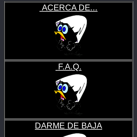
ACERCA DE...
F.A.Q.
DARME DE BAJA