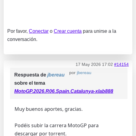
Por favor,
Conectar
o
Crear cuenta
para unirse a la
conversación.
17 May 2026 17:02
#14154
por
jbereau
Respuesta de
jbereau
sobre el tema
MotoGP.2026.R06.Spain.Catalunya-xlab888
Muy buenos aportes, gracias.
Podéis subir la carrera MotoGP para
descargar por torrent.