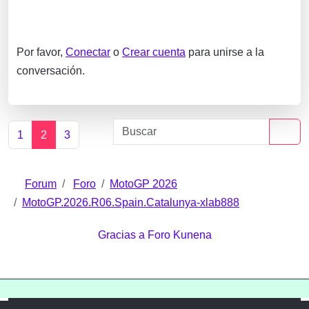
Por favor,
Conectar
o
Crear cuenta
para unirse a la
conversación.
1
2
3
Forum
Foro
MotoGP 2026
MotoGP.2026.R06.Spain.Catalunya-xlab888
Gracias a
Foro Kunena