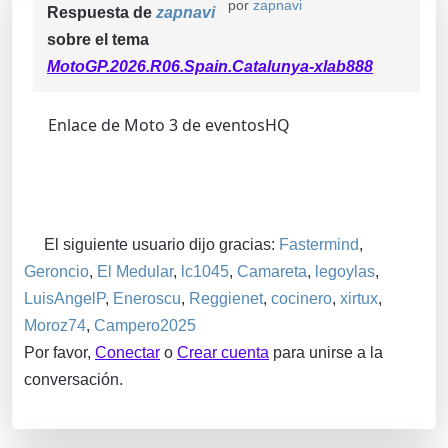
por
zapnavi
Respuesta de
zapnavi
sobre el tema
MotoGP.2026.R06.Spain.Catalunya-xlab888
Enlace de Moto 3 de eventosHQ
El siguiente usuario dijo gracias:
Fastermind
,
Geroncio
,
El Medular
,
lc1045
,
Camareta
,
legoylas
,
LuisAngelP
,
Eneroscu
,
Reggienet
,
cocinero
,
xirtux
,
Moroz74
,
Campero2025
Por favor,
Conectar
o
Crear cuenta
para unirse a la
conversación.