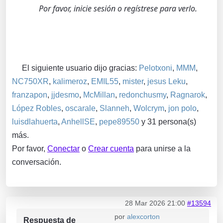
Por favor, inicie sesión o regístrese para verlo.
El siguiente usuario dijo gracias:
Pelotxoni
,
MMM
,
NC750XR
,
kalimeroz
,
EMIL55
,
mister
,
jesus Leku
,
franzapon
,
jjdesmo
,
McMillan
,
redonchusmy
,
Ragnarok
,
López Robles
,
oscarale
,
Slanneh
,
Wolcrym
,
jon polo
,
luisdlahuerta
,
AnhellSE
,
pepe89550
y 31 persona(s)
más.
Por favor,
Conectar
o
Crear cuenta
para unirse a la
conversación.
28 Mar 2026 21:00
#13594
por
alexcorton
Respuesta de