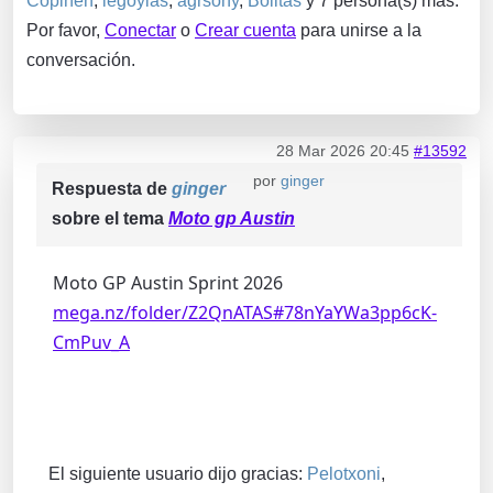
Copinen
,
legoylas
,
agrsony
,
Bolitas
y 7 persona(s) más.
Por favor,
Conectar
o
Crear cuenta
para unirse a la
conversación.
28 Mar 2026 20:45
#13592
por
ginger
Respuesta de
ginger
sobre el tema
Moto gp Austin
Moto GP Austin Sprint 2026
mega.nz/folder/Z2QnATAS#78nYaYWa3pp6cK-
CmPuv_A
El siguiente usuario dijo gracias:
Pelotxoni
,