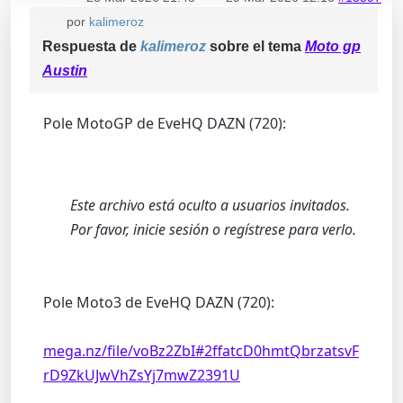
por
kalimeroz
Respuesta de
kalimeroz
sobre el tema
Moto gp
Austin
Pole MotoGP de EveHQ DAZN (720):
Este archivo está oculto a usuarios invitados.
Por favor, inicie sesión o regístrese para verlo.
Pole Moto3 de EveHQ DAZN (720):
mega.nz/file/voBz2ZbI#2ffatcD0hmtQbrzatsvF
rD9ZkUJwVhZsYj7mwZ2391U