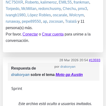
NC750XR
,
Roberto
,
kalimeroz
,
EMIL55
,
frankman
,
Torpedo
,
McMillan
,
redonchusmy
,
Chechu
,
pmx3
,
ivangb1980
,
López Robles
,
oscarale
,
Wolcrym
,
runaway
,
pepe89550
,
ap
,
zocosan
,
Tralalá
y 11
persona(s) más.
Por favor,
Conectar
o
Crear cuenta
para unirse a la
conversación.
28 Mar 2026 20:54
#13593
por
drakoryan
Respuesta de
drakoryan
sobre el tema
Moto gp Austin
Sprint
Este archivo está oculto a usuarios invitados.