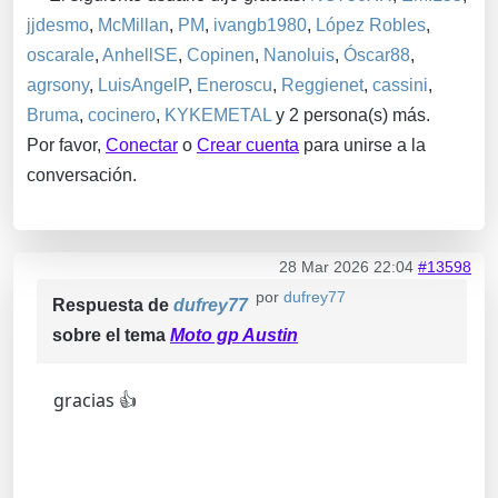
jjdesmo
,
McMillan
,
PM
,
ivangb1980
,
López Robles
,
oscarale
,
AnhellSE
,
Copinen
,
Nanoluis
,
Óscar88
,
agrsony
,
LuisAngelP
,
Eneroscu
,
Reggienet
,
cassini
,
Bruma
,
cocinero
,
KYKEMETAL
y 2 persona(s) más.
Por favor,
Conectar
o
Crear cuenta
para unirse a la
conversación.
28 Mar 2026 22:04
#13598
por
dufrey77
Respuesta de
dufrey77
sobre el tema
Moto gp Austin
gracias 👍