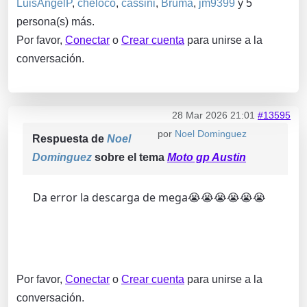
LuisAngelP
,
cheloco
,
cassini
,
Bruma
,
jm9399
y 5
persona(s) más.
Por favor,
Conectar
o
Crear cuenta
para unirse a la
conversación.
28 Mar 2026 21:01
#13595
por
Noel Dominguez
Respuesta de
Noel
Dominguez
sobre el tema
Moto gp Austin
Da error la descarga de mega😭😭😭😭😭😭
Por favor,
Conectar
o
Crear cuenta
para unirse a la
conversación.