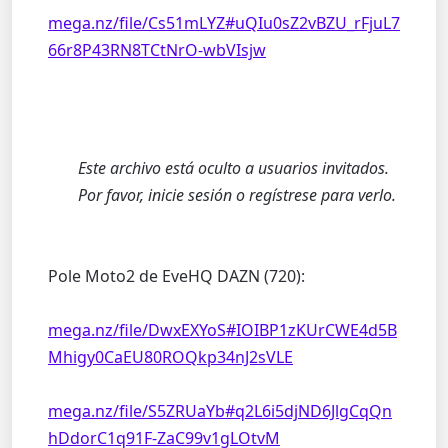
mega.nz/file/Cs51mLYZ#uQIu0sZ2vBZU_rFjuL7
66r8P43RN8TCtNrO-wbVIsjw
Este archivo está oculto a usuarios invitados.
Por favor, inicie sesión o regístrese para verlo.
Pole Moto2 de EveHQ DAZN (720):​​​​​​​
mega.nz/file/DwxEXYoS#IOIBP1zKUrCWE4d5B
Mhigy0CaEU80ROQkp34nJ2sVLE
mega.nz/file/S5ZRUaYb#q2L6i5djND6JlgCqQn
hDdorC1q91F-ZaC99v1gLOtvM