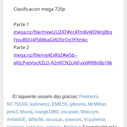
Clasificacion mega 720p
Parte 1
mega.nz/file/mxwUUZAT#VcATmRvWDNnjjBtq
FjouBDU4fS68baGW20zQq3YXmkc
Parte 2
mega.nz/file/ng4ExRxZ#wSb--
eKjLPypVpcKZLO-A2nKCN2cAiFuyxWR8n8p18k
El siguiente usuario dijo gracias:
Pelotxoni
,
NC750XR
,
kalimeroz
,
EMIL55
,
jjdesmo
,
McMillan
,
pmx3
,
bhunij
,
ivangb1980
,
oscarale
,
Wolcrym
,
AnhellSE
,
Willy56
,
zocosan
,
josercec
,
Krauhenor
,