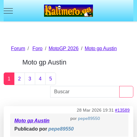
Mobile Menu Toggle
Forum
Foro
MotoGP 2026
Moto gp Austin
Moto gp Austin
1
2
3
4
5
28 Mar 2026 19:31
#13589
por
pepe89550
Moto gp Austin
Publicado por
pepe89550