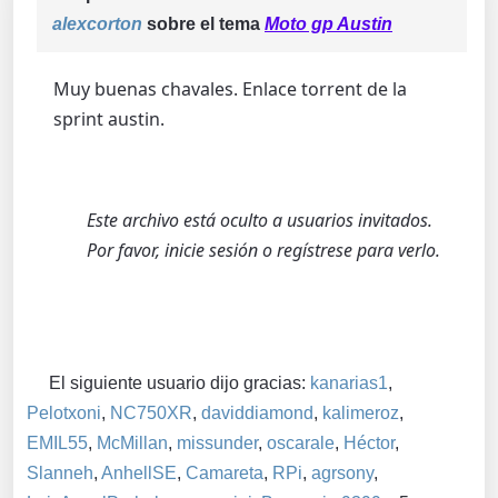
alexcorton
sobre el tema
Moto gp Austin
Muy buenas chavales. Enlace torrent de la
sprint austin.
Este archivo está oculto a usuarios invitados.
Por favor, inicie sesión o regístrese para verlo.
El siguiente usuario dijo gracias:
kanarias1
,
Pelotxoni
,
NC750XR
,
daviddiamond
,
kalimeroz
,
EMIL55
,
McMillan
,
missunder
,
oscarale
,
Héctor
,
Slanneh
,
AnhellSE
,
Camareta
,
RPi
,
agrsony
,