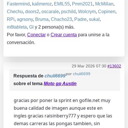
Fastermind
,
kalimeroz
,
EMIL55
,
Pmm2021
,
McMillan
,
Chechu
,
doors2
,
oscarale
,
pschild
,
Wolcrym
,
Copinen
,
RPi
,
agrsony
,
Bruma
,
Chacho23
,
Padre
,
sukal
,
m8tableta
,
Gl
y 2 persona(s) más.
Por favor,
Conectar
o
Crear cuenta
para unirse a la
conversación.
29 Mar 2026 07:30
#13602
por
chuli6699
Respuesta de
chuli6699
sobre el tema
Moto gp Austin
gracias por poner la sprint en gofile.net muy
buena calidad de imagen aunque este en
ingles gracias raisinberry777 y espero que las
demas carreras las pongas tambien, sin