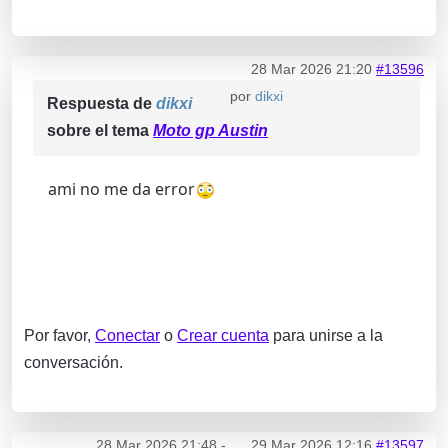
28 Mar 2026 21:20
#13596
por
dikxi
Respuesta de
dikxi
sobre el tema
Moto gp Austin
ami no me da error
Por favor,
Conectar
o
Crear cuenta
para unirse a la
conversación.
28 Mar 2026 21:48
-
29 Mar 2026 12:16
#13597