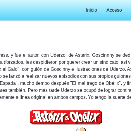
Inicio
Acceso
ess, y fue el autor, con Uderzo, de Asterix. Goscinnny se ded
rzados, les despidieron por querer crear un sindicato, así va el
ix el Galo", con guión de Goscinny e ilustraciones de Uderzo. As
se lanzó a realizar nuevos episodios con sus propios guiones. 
 la Espada", mucho tiempo después "El mal trago de Obélix", y f
res también. Pero más tarde Uderzo se ocupó de lograr contin
memente a línea original en ambos campos. Yo tengo la suerte de