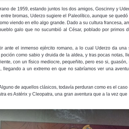
verano de 1959, estando juntos los dos amigos, Goscinny y Uder
 entre bromas, Uderzo sugiere el Paleolítico, aunque se quedó
omo viendo en ello algo grande. Dado a su cultura francesa, am
ueblo galo que no sucumbió al César, poblado por primos del
r ante el inmenso ejército romano, a lo cual Uderzo da una 
poción como sabio y druida de la aldea, y tras pocas notas, lle
iente, con un físico mediocre, pequeñito, pero eso si, guasón
 llegando a un extremo en que no sabríamos ver una aventura 
Alguno de aquellos clásicos, todavía perduran como es el caso d
ra es Astérix y Cleopatra, una gran aventura que a la vez que 