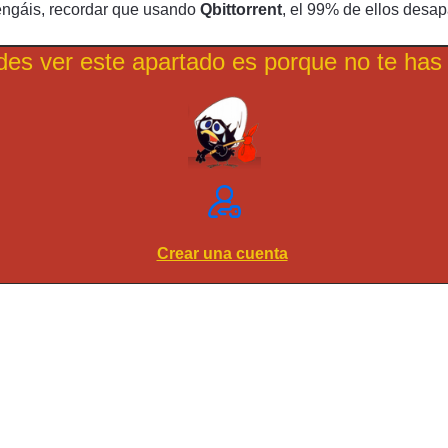
engáis, recordar que usando
Qbittorrent
, el 99% de ellos desa
des ver este apartado es porque no te has 
Crear una cuenta