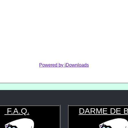
Powered by jDownloads
F.A.Q.
DARME DE 